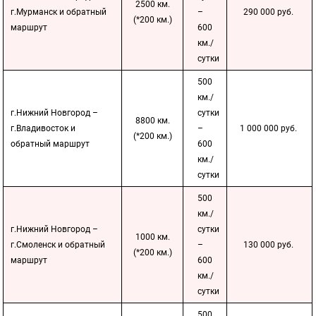
2500 км.
г.Мурманск и обратный
–
290 000 руб.
(*200 км.)
маршрут
600
км./
сутки
500
км./
г.Нижний Новгород –
сутки
8800 км.
г.Владивосток и
–
1 000 000 руб.
(*200 км.)
обратный маршрут
600
км./
сутки
500
км./
г.Нижний Новгород –
сутки
1000 км.
г.Смоленск и обратный
–
130 000 руб.
(*200 км.)
маршрут
600
км./
сутки
500