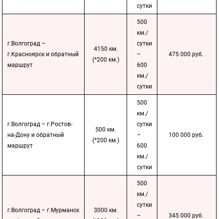
сутки
500
км./
г.Волгоград –
сутки
4150 км.
г.Красноярск и обратный
–
475 000 руб.
(*200 км.)
маршрут
600
км./
сутки
500
км./
г.Волгоград – г.Ростов-
сутки
500 км.
на-Дону и обратный
–
100 000 руб.
(*200 км.)
маршрут
600
км./
сутки
500
км./
сутки
г.Волгоград – г.Мурманск
3000 км.
–
345 000 руб.