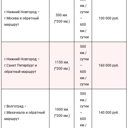
км./
г.Нижний Новгород –
сутки
500 км.
г.Москва и обратный
–
100 000 руб.
(*200 км.)
маршрут
600
км./
сутки
500
км./
г.Нижний Новгород –
сутки
1150 км.
г.Санкт Петербург и
–
160 000 руб.
(*200 км.)
обратный маршрут
600
км./
сутки
500
км./
г.Волгоград –
сутки
1000 км.
г.Махачкала и обратный
–
140 000 руб.
(*200 км.)
маршрут
600
км./