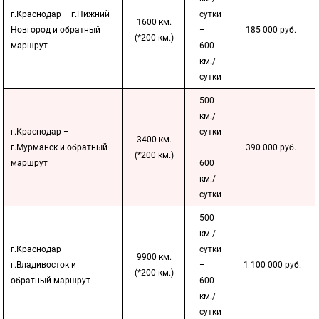
г.Краснодар – г.Нижний
сутки
1600 км.
Новгород и обратный
–
185 000 руб.
(*200 км.)
маршрут
600
км./
сутки
500
км./
г.Краснодар –
сутки
3400 км.
г.Мурманск и обратный
–
390 000 руб.
(*200 км.)
маршрут
600
км./
сутки
500
км./
г.Краснодар –
сутки
9900 км.
г.Владивосток и
–
1 100 000 руб.
(*200 км.)
обратный маршрут
600
км./
сутки