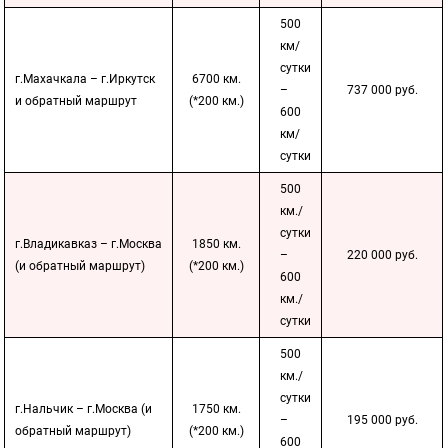
500
км/
сутки
г.Махачкала – г.Иркутск
6700 км.
–
737 000 руб.
и обратный маршрут
(*200 км.)
600
км/
сутки
500
км./
сутки
г.Владикавказ – г.Москва
1850 км.
–
220 000 руб.
(и обратный маршрут)
(*200 км.)
600
км./
сутки
500
км./
сутки
г.Нальчик – г.Москва (и
1750 км.
–
195 000 руб.
обратный маршрут)
(*200 км.)
600