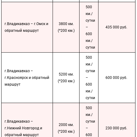
500
км./
сутки
г.Владикавказ – г.Омск и
3800 км.
–
435 000 руб.
обратный маршрут
(*200 км.)
600
км./
сутки
500
км./
г.Владикавказ –
сутки
5200 км.
г.Красноярск и обратный
–
600 000 руб.
(*200 км.)
маршрут
600
км./
сутки
500
км./
г.Владикавказ –
сутки
2000 км.
г.Нижний Новгород и
–
230 000 руб.
(*200 км.)
обратный маршрут
600