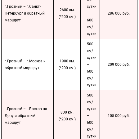
г.Грозный – г.Санкт-
сутки
2600 км.
Петербург и обратный
–
286 000 руб.
(*200 км.)
маршрут
600
км/
сутки
500
км/
сутки
г.Грозный – г.Москва и
1900 км.
–
209 000 руб.
обратный маршрут
(*200 км.)
600
км/
сутки
500
км/
г.Грозный – г.Ростов-на-
сутки
800 км.
Дону и обратный
–
105 000 руб.
(*200 км.)
маршрут
600
км/
сутки