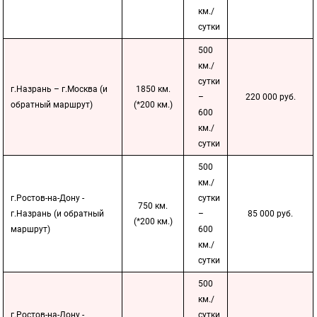
км./
сутки
500
км./
сутки
г.Назрань – г.Москва (и
1850 км.
–
220 000 руб.
обратный маршрут)
(*200 км.)
600
км./
сутки
500
км./
г.Ростов-на-Дону -
сутки
750 км.
г.Назрань (и обратный
–
85 000 руб.
(*200 км.)
маршрут)
600
км./
сутки
500
км./
г.Ростов-на-Дону -
сутки