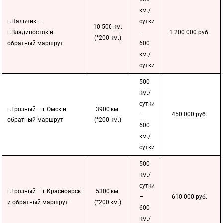
км./
г.Нальчик –
сутки
10 500 км.
г.Владивосток и
–
1 200 000 руб.
(*200 км.)
обратный маршрут
600
км./
сутки
500
км./
сутки
г.Грозный – г.Омск и
3900 км.
–
450 000 руб.
обратный маршрут
(*200 км.)
600
км./
сутки
500
км./
сутки
г.Грозный – г.Красноярск
5300 км.
–
610 000 руб.
и обратный маршрут
(*200 км.)
600
км./