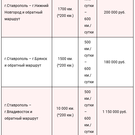
г.Ставрополь – г.Нижний
сутки
1700 км.
Новгород и обратный
–
200 000 руб.
(*200 км.)
маршрут
600
км./
сутки
500
км./
сутки
г.Ставрополь – г.Брянск
1500 км.
–
180 000 руб.
и обратный маршрут
(*200 км.)
600
км./
сутки
500
км./
г.Ставрополь –
сутки
10 000 км.
г.Владивосток и
–
1 150 000 руб.
(*200 км.)
обратный маршрут
600
км./
сутки