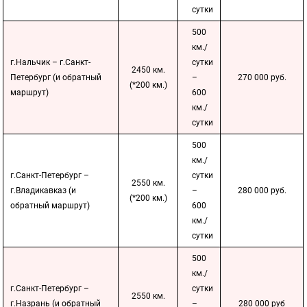
сутки
500
км./
г.Нальчик – г.Санкт-
сутки
2450 км.
Петербург (и обратный
–
270 000 руб.
(*200 км.)
маршрут)
600
км./
сутки
500
км./
г.Санкт-Петербург –
сутки
2550 км.
г.Владикавказ (и
–
280 000 руб.
(*200 км.)
обратный маршрут)
600
км./
сутки
500
км./
г.Санкт-Петербург –
сутки
2550 км.
г.Назрань (и обратный
–
280 000 руб