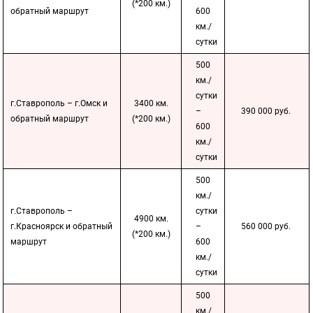
(*200 км.)
обратный маршрут
600
км./
сутки
500
км./
сутки
г.Ставрополь – г.Омск и
3400 км.
–
390 000 руб.
обратный маршрут
(*200 км.)
600
км./
сутки
500
км./
г.Ставрополь –
сутки
4900 км.
г.Красноярск и обратный
–
560 000 руб.
(*200 км.)
маршрут
600
км./
сутки
500
км./