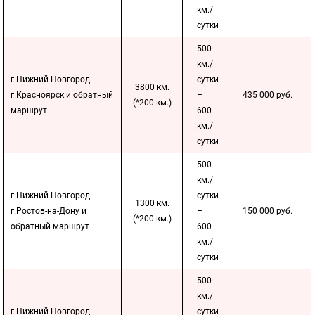
км./
сутки
500
км./
г.Нижний Новгород –
сутки
3800 км.
г.Красноярск и обратный
–
435 000 руб.
(*200 км.)
маршрут
600
км./
сутки
500
км./
г.Нижний Новгород –
сутки
1300 км.
г.Ростов-на-Дону и
–
150 000 руб.
(*200 км.)
обратный маршрут
600
км./
сутки
500
км./
г.Нижний Новгород –
сутки