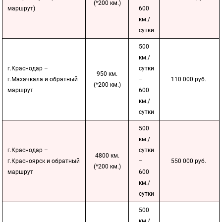
(*200 км.)
маршрут)
600
км./
сутки
500
км./
г.Краснодар –
сутки
950 км.
г.Махачкала и обратный
–
110 000 руб.
(*200 км.)
маршрут
600
км./
сутки
500
км./
г.Краснодар –
сутки
4800 км.
г.Красноярск и обратный
–
550 000 руб.
(*200 км.)
маршрут
600
км./
сутки
500
км./