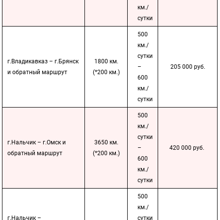
км./
сутки
500
км./
сутки
г.Владикавказ – г.Брянск
1800 км.
–
205 000 руб.
и обратный маршрут
(*200 км.)
600
км./
сутки
500
км./
сутки
г.Нальчик – г.Омск и
3650 км.
–
420 000 руб.
обратный маршрут
(*200 км.)
600
км./
сутки
500
км./
г.Нальчик –
сутки