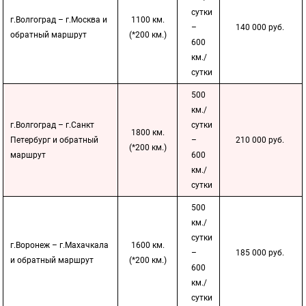
сутки
г.Волгоград – г.Москва и
1100 км.
–
140 000 руб.
обратный маршрут
(*200 км.)
600
км./
сутки
500
км./
г.Волгоград – г.Санкт
сутки
1800 км.
Петербург и обратный
–
210 000 руб.
(*200 км.)
маршрут
600
км./
сутки
500
км./
сутки
г.Воронеж – г.Махачкала
1600 км.
–
185 000 руб.
и обратный маршрут
(*200 км.)
600
км./
сутки