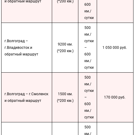
и обратный маршрут
(*200 км.)
600
км./
сутки
500
км./
г.Волгоград –
сутки
9200 км.
г.Владивосток и
–
1 050 000 руб.
(*200 км.)
обратный маршрут
600
км./
сутки
500
км./
сутки
г.Волгоград – г.Смоленск
1500 км.
–
170 000 руб.
и обратный маршрут
(*200 км.)
600
км./
сутки
500
км./