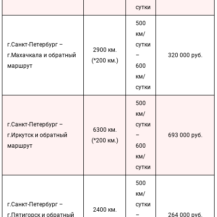
сутки
500
км/
г.Санкт-Петербург –
сутки
2900 км.
г.Махачкала и обратный
–
320 000 руб.
(*200 км.)
маршрут
600
км/
сутки
500
км/
г.Санкт-Петербург –
сутки
6300 км.
г.Иркутск и обратный
–
693 000 руб.
(*200 км.)
маршрут
600
км/
сутки
500
км/
г.Санкт-Петербург –
сутки
2400 км.
г.Пятигорск и обратный
–
264 000 руб.