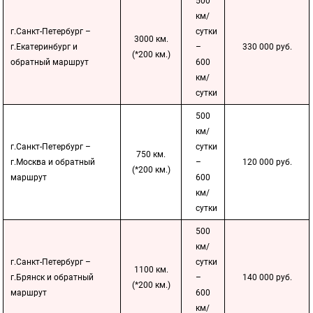
500
км/
г.Санкт-Петербург –
сутки
3000 км.
г.Екатеринбург и
–
330 000 руб.
(*200 км.)
обратный маршрут
600
км/
сутки
500
км/
г.Санкт-Петербург –
сутки
750 км.
г.Москва и обратный
–
120 000 руб.
(*200 км.)
маршрут
600
км/
сутки
500
км/
г.Санкт-Петербург –
сутки
1100 км.
г.Брянск и обратный
–
140 000 руб.
(*200 км.)
маршрут
600
км/