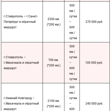
500
км./
г.Ставрополь – г.Санкт-
сутки
2350 км.
Петербург и обратный
–
270 000 руб.
(*200 км.)
маршрут
600
км./
сутки
500
км./
г.Ставрополь –
сутки
700 км.
г.Махачкала и обратный
–
100 000 руб.
(*200 км.)
маршрут
600
км./
сутки
500
км./
г.Нижний Новгород –
сутки
2100 км.
г.Махачкала и обратный
–
240 000 руб.
(*200 км.)
маршрут
600