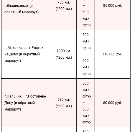
750 км.
г.Владикавказ (и
–
85 000 руб.
(*200 км.)
обратный маршрут)
600
км./
сутки
500
км./
г. Махачкала - г.Ростов-
сутки
1000 км.
на-Дону (и обратный
–
110 000 руб.
(*200 км.)
маршрут)
600
км./
сутки
500
км./
г.Нальчик – г.Ростов-на-
сутки
630 км.
Дону (и обратный
–
80 000 руб.
(*200 км.)
маршрут)
600
км./
сутки