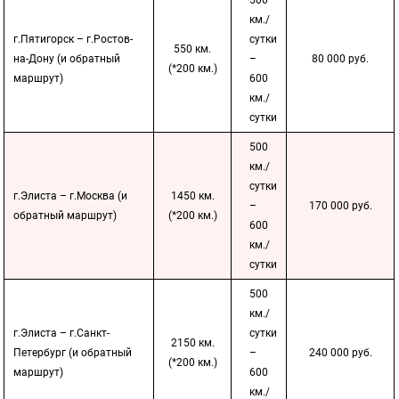
500
км./
г.Пятигорск – г.Ростов-
сутки
550 км.
на-Дону (и обратный
–
80 000 руб.
(*200 км.)
маршрут)
600
км./
сутки
500
км./
сутки
г.Элиста – г.Москва (и
1450 км.
–
170 000 руб.
обратный маршрут)
(*200 км.)
600
км./
сутки
500
км./
г.Элиста – г.Санкт-
сутки
2150 км.
Петербург (и обратный
–
240 000 руб.
(*200 км.)
маршрут)
600
км./