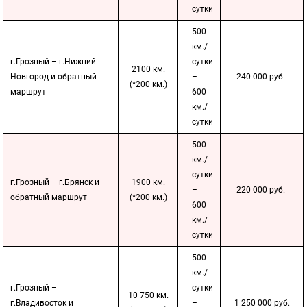
сутки
500
км./
г.Грозный – г.Нижний
сутки
2100 км.
Новгород и обратный
–
240 000 руб.
(*200 км.)
маршрут
600
км./
сутки
500
км./
сутки
г.Грозный – г.Брянск и
1900 км.
–
220 000 руб.
обратный маршрут
(*200 км.)
600
км./
сутки
500
км./
г.Грозный –
сутки
10 750 км.
г.Владивосток и
–
1 250 000 руб.