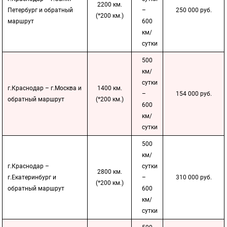
2200 км.
Петербург и обратный
–
250 000 руб.
(*200 км.)
маршрут
600
км/
сутки
500
км/
сутки
г.Краснодар – г.Москва и
1400 км.
–
154 000 руб.
обратный маршрут
(*200 км.)
600
км/
сутки
500
км/
г.Краснодар –
сутки
2800 км.
г.Екатеринбург и
–
310 000 руб.
(*200 км.)
обратный маршрут
600
км/
сутки