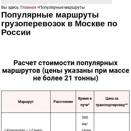
Вы здесь:
Главная
>
Популярные маршруты
Популярные маршруты
грузоперевозок в Москве по
России
Расчет стоимости популярных
маршрутов (цены указаны при массе
не более 21 тонны)
Время в
Цена за
Маршрут
Расстояние
пути*
транспортировку**
500
км/
г.Краснодар – г.Санкт-
сутки