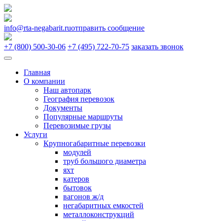
info@rta-negabarit.ru
отправить сообщение
+7 (800) 500-30-06
+7 (495) 722-70-75
заказать звонок
Главная
О компании
Наш автопарк
География перевозок
Документы
Популярные маршруты
Перевозимые грузы
Услуги
Крупногабаритные перевозки
модулей
труб большого диаметра
яхт
катеров
бытовок
вагонов ж/д
негабаритных емкостей
металлоконструкций