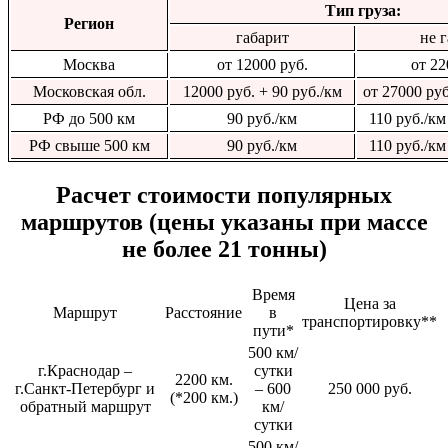
Тип груза:
Регион
габарит
не 
Москва
от 12000 руб.
от 22
Московская обл.
12000 руб. + 90 руб./км
от 27000 руб
РФ до 500 км
90 руб./км
110 руб./к
РФ свыше 500 км
90 руб./км
110 руб./к
Расчет стоимости популярных
маршрутов (цены указаны при массе
не более 21 тонны)
Время
Цена за
Маршрут
Расстояние
в
транспортировку**
пути*
500 км/
г.Краснодар –
сутки
2200 км.
г.Санкт-Петербург и
– 600
250 000 руб.
(*200 км.)
обратный маршрут
км/
сутки
500 км/