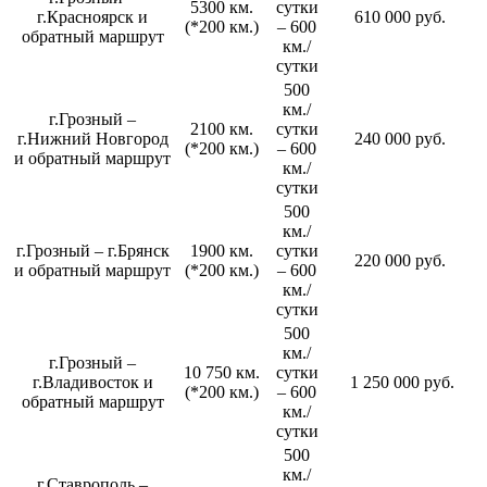
5300 км.
сутки
г.Красноярск и
610 000 руб.
(*200 км.)
– 600
обратный маршрут
км./
сутки
500
км./
г.Грозный –
2100 км.
сутки
г.Нижний Новгород
240 000 руб.
(*200 км.)
– 600
и обратный маршрут
км./
сутки
500
км./
г.Грозный – г.Брянск
1900 км.
сутки
220 000 руб.
и обратный маршрут
(*200 км.)
– 600
км./
сутки
500
км./
г.Грозный –
10 750 км.
сутки
г.Владивосток и
1 250 000 руб.
(*200 км.)
– 600
обратный маршрут
км./
сутки
500
км./
г.Ставрополь –