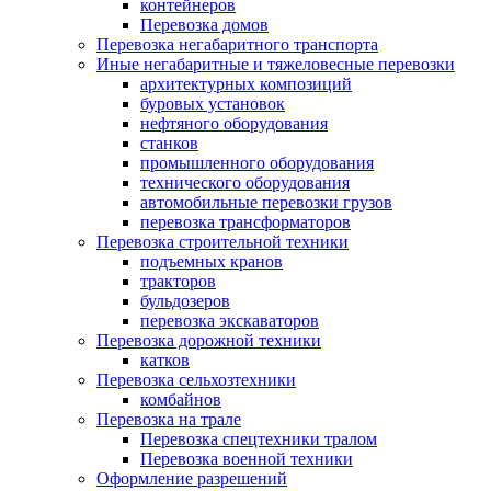
контейнеров
Перевозка домов
Перевозка негабаритного транспорта
Иные негабаритные и тяжеловесные перевозки
архитектурных композиций
буровых установок
нефтяного оборудования
станков
промышленного оборудования
технического оборудования
автомобильные перевозки грузов
перевозка трансформаторов
Перевозка строительной техники
подъемных кранов
тракторов
бульдозеров
перевозка экскаваторов
Перевозка дорожной техники
катков
Перевозка сельхозтехники
комбайнов
Перевозка на трале
Перевозка спецтехники тралом
Перевозка военной техники
Оформление разрешений