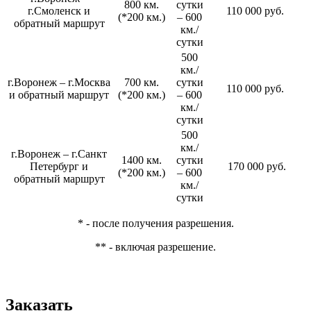
800 км.
сутки
г.Смоленск и
110 000 руб.
(*200 км.)
– 600
обратный маршрут
км./
сутки
500
км./
г.Воронеж – г.Москва
700 км.
сутки
110 000 руб.
и обратный маршрут
(*200 км.)
– 600
км./
сутки
500
км./
г.Воронеж – г.Санкт
1400 км.
сутки
Петербург и
170 000 руб.
(*200 км.)
– 600
обратный маршрут
км./
сутки
* - после получения разрешения.
** - включая разрешение.
Заказать