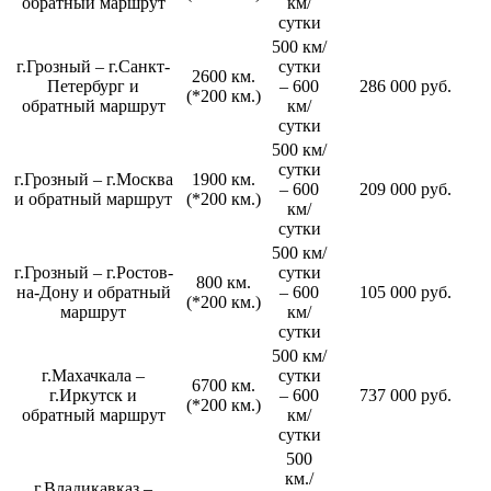
обратный маршрут
км/
сутки
500 км/
г.Грозный – г.Санкт-
сутки
2600 км.
Петербург и
– 600
286 000 руб.
(*200 км.)
обратный маршрут
км/
сутки
500 км/
сутки
г.Грозный – г.Москва
1900 км.
– 600
209 000 руб.
и обратный маршрут
(*200 км.)
км/
сутки
500 км/
г.Грозный – г.Ростов-
сутки
800 км.
на-Дону и обратный
– 600
105 000 руб.
(*200 км.)
маршрут
км/
сутки
500 км/
г.Махачкала –
сутки
6700 км.
г.Иркутск и
– 600
737 000 руб.
(*200 км.)
обратный маршрут
км/
сутки
500
км./
г.Владикавказ –